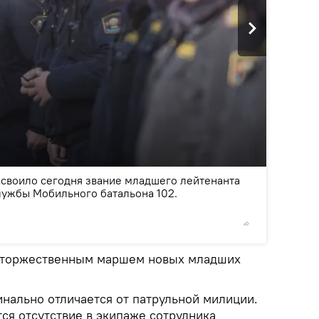
2
/11
своило сегодня звание младшего лейтенанта
лужбы Мобильного батальона 102.
©
Sputni
 торжественным маршем новых младших
нально отличается от патрульной милиции.
ся отсутствие в экипаже сотрудника