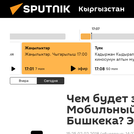
Кыргызстан
17:07
Жаңылыктар
Туяк
ломатия
Жаңылыктар. Чыгарылыш 17:00
Кадыржан Кыдырал
тью
киносунун алтын м
өкүлү
эфир
17:01
17:08
7 мин
50 мин
Вчера
Сегодня
Чем будет 
Мобильный
Бишкека? Э
15:25 02.02.2018
(обновлено:
14:2