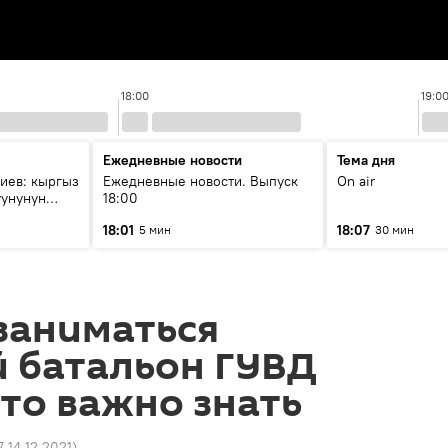
18:00
19:0
Ежедневные новости
Тема дня
иев: кыргыз
Ежедневные новости. Выпуск
On air
уунунун
18:00
18:01
18:07
5 мин
30 мин
заниматься
 батальон ГУВД
то важно знать
7 14.12.2021
)