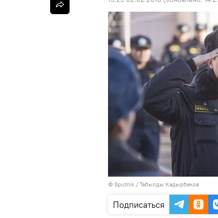
©
Sputnik / Табылды Кадырбеков
Подписаться