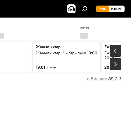
РУС
КЫРГ
0
20:00
Жаңылыктар
Ежедневные 
Жаңылыктар. Чыгарылыш 19:00
Ежедневные н
20:00
19:01
20:01
8 мин
5 мин
г. Бишкек
89.3