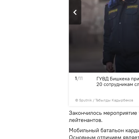
1
/11
исвоения звания младшего
ГУВД Бишкека при
бильного батальона 102 в
20 сотрудникам с
©
Sputnik / Табылды Кадырбеков
Закончилось мероприятие
лейтенантов.
Мобильный батальон карди
Основным отличием являет