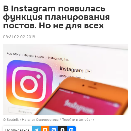
В Instagram появилась
функция планирования
постов. Но не для всех
08:31 02.02.2018
©
Sputnik
/ Наталья Селиверстова
/
Перейти в фотобанк
Подписаться