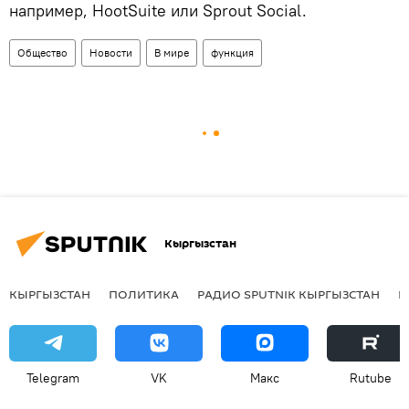
например, HootSuite или Sprout Social.
Общество
Новости
В мире
функция
Кыргызстан
КЫРГЫЗСТАН
ПОЛИТИКА
РАДИО SPUTNIK КЫРГЫЗСТАН
Р
Telegram
VK
Макс
Rutube