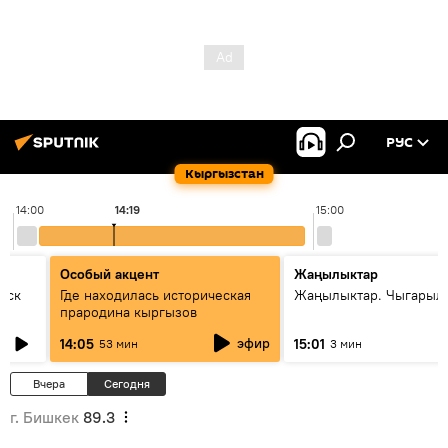
РУС
Кыргызстан
14:00
14:19
15:00
Особый акцент
Жаңылыктар
уск
Где находилась историческая
Жаңылыктар. Чыгарыл
прародина кыргызов
эфир
14:05
15:01
53 мин
3 мин
Вчера
Сегодня
г. Бишкек
89.3