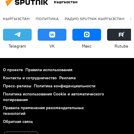
Кыргызстан
КЫРГЫЗСТАН
ПОЛИТИКА
РАДИО SPUTNIK КЫРГЫЗСТАН
Р
Telegram
VK
Макс
Rutube
О проекте
Правила использования
Контакты и сотрудничество
Реклама
Пресс-релизы
Политика конфиденциальности
Политика использования Cookie и автоматического
логирования
Правила применения рекомендательных
технологий
Обратная связь