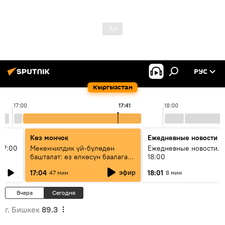
РУС
Кыргызстан
17:00
17:41
18:00
Көз мончок
Ежедневные новости
17:00
Мекенчилдик үй-бүлөдөн
Ежедневные новости. 
башталат: өз өлкөсүн баалаган
18:00
муунду кантип тарбиялоо
эфир
17:04
18:01
47 мин
8 мин
керек?
Вчера
Сегодня
г. Бишкек
89.3