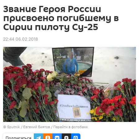
Звание Героя России
присвоено погибшему в
Сирии пилоту Су-25
22:44 06.02.2018
©
Sputnik
/ Евгений Биятов
/
Перейти в фотобанк
Подписаться