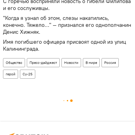
С горечью восприняли новость о гибели Филипова
и его сослуживцы.
"Когда я узнал об этом, слезы накатились,
конечно. Тяжело…" — признался его однополчанин
Денис Хижняк.
Имя погибшего офицера присвоят одной из улиц
Калининграда.
Общество
Пресс-дайджест
Новости
В мире
Россия
герой
Су-25