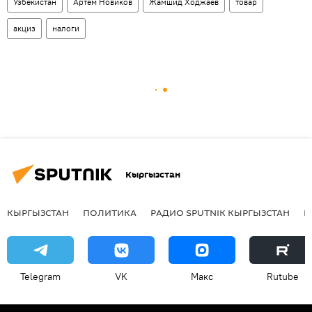
Узбекистан
Артем Новиков
Жамшид Ходжаев
товар
акциз
налоги
Кыргызстан
КЫРГЫЗСТАН
ПОЛИТИКА
РАДИО SPUTNIK КЫРГЫЗСТАН
Р
Telegram
VK
Макс
Rutube