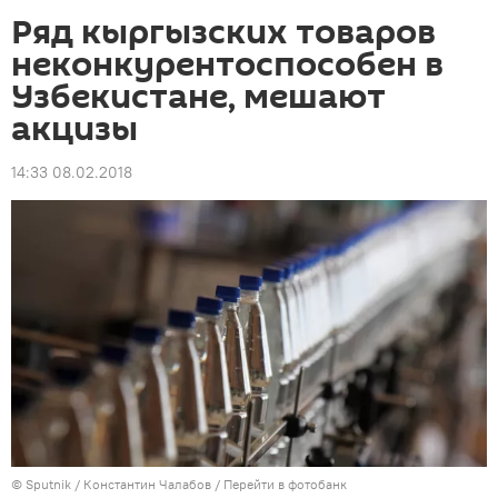
Ряд кыргызских товаров
неконкурентоспособен в
Узбекистане, мешают
акцизы
14:33 08.02.2018
©
Sputnik
/ Константин Чалабов
/
Перейти в фотобанк