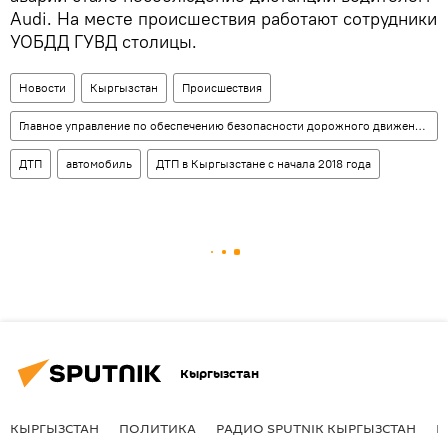
Audi. На месте происшествия работают сотрудники
УОБДД ГУВД столицы.
Новости
Кыргызстан
Происшествия
Главное управление по обеспечению безопасности дорожного движения (ГУОБДД)
ДТП
автомобиль
ДТП в Кыргызстане с начала 2018 года
Кыргызстан
КЫРГЫЗСТАН
ПОЛИТИКА
РАДИО SPUTNIK КЫРГЫЗСТАН
Р