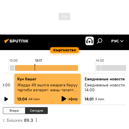
РУС
Кыргызстан
13:00
13:17
14:00
Күн башат
Ежедневные новости
13:00
Жерди 49 жылга ижарага берүү
Ежедневные новости. 
тартиби өзгөрөт: жаңы талаптар
14:00
эмнени көздөйт?
эфир
13:04
14:01
44 мин
3 мин
Вчера
Сегодня
г. Бишкек
89.3