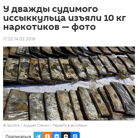
У дважды судимого
иссыккульца изъяли 10 кг
наркотиков — фото
17:22 14.02.2018
©
Sputnik
/ Андрей Стенин
/
Перейти в фотобанк
Подписаться