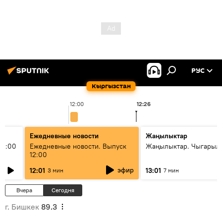
РУС
Кыргызстан
12:00
12:26
1
Ежедневные новости
Жаңылыктар
11:00
Ежедневные новости. Выпуск
Жаңылыктар. Чыгарыл
12:00
эфир
12:01
13:01
3 мин
7 мин
Вчера
Сегодня
г. Бишкек
89.3