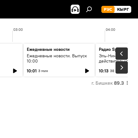
РУС
КЫРГ
03:00
04:00
Ежедневные новости
Радио Sputnik Кыр
Ежедневные новости. Выпуск
Эль-Ниньо, жара и 
10:00
действительно вли
 өнүгүү
погоду в Кыргызст
10:01
10:13
3 мин
38 мин
г. Бишкек
89.3