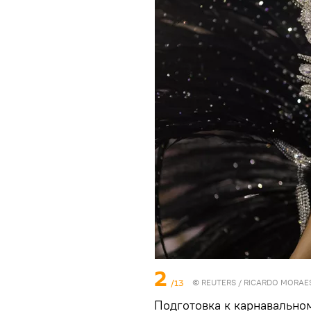
2
/13
©
REUTERS
/ RICARDO MORAE
Подготовка к карнавально