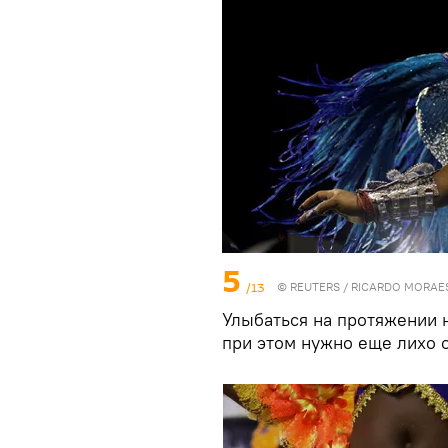
5
/13
©
REUTERS
/ RICARDO MORAE
Улыбаться на протяжении н
при этом нужно еще лихо 