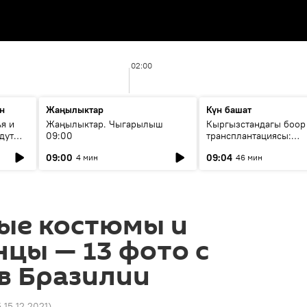
02:00
н
Жаңылыктар
Күн башат
я и
Жаңылыктар. Чыгарылыш
Кыргызстандагы боор
дут
09:00
трансплантациясы:
жетишкендиктер жана
09:00
09:04
4 мин
46 мин
келечеги
ые костюмы и
нцы — 13 фото с
в Бразилии
 15.12.2021
)