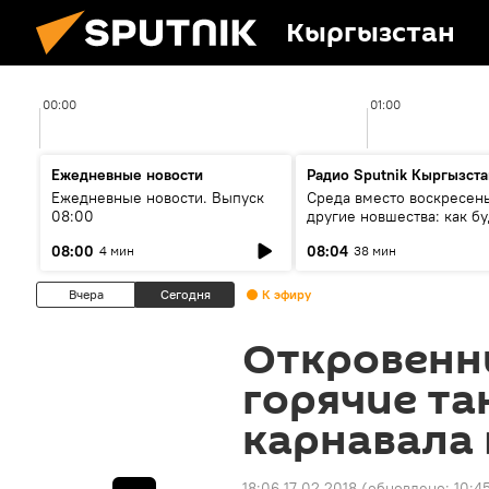
Кыргызстан
00:00
01:00
Ежедневные новости
Радио Sputnik Кыргызста
Ежедневные новости. Выпуск
Среда вместо воскресень
08:00
другие новшества: как бу
проходить выборы в КР?
08:00
08:04
4 мин
38 мин
Вчера
Сегодня
К эфиру
Откровенн
горячие та
карнавала 
18:06 17.02.2018
(обновлено:
10:45