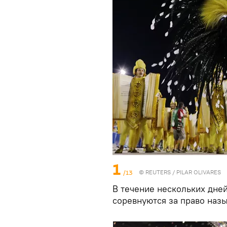
1
/13
©
REUTERS
/ PILAR OLIVARES
В течение нескольких дне
соревнуются за право наз