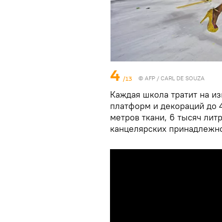
4
/13
©
AFP
/ CARL DE SOUZA
Каждая школа тратит на и
платформ и декораций до 
метров ткани, 6 тысяч литр
канцелярских принадлежн