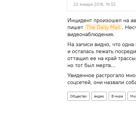
22 января 2018, 16:52
Инцидент произошел на ав
пишет
The Daily Mail
. Нес
видеонаблюдения.
На записи видно, что одна
и осталась лежать посред
оттащил ее на край трассы
но тот был мертв…
Увиденное растрогало мно
соцсетей, они назвали соб
Общество
видео
В мире
Му