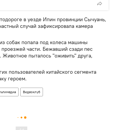
тодороге в уезде Ипин провинции Сычуань,
частный случай зафиксировала камера
 из собак попала под колеса машины
и проезжей части. Бежавший сзади пес
. Животное пыталось "оживить" друга,
гих пользователей китайского сегмента
аку героем.
льтимедиа
Видеоклуб