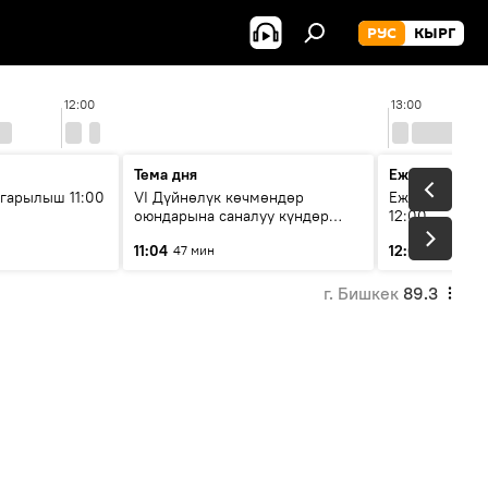
РУС
КЫРГ
12:00
13:00
Тема дня
Ежедневные 
гарылыш 11:00
VI Дүйнөлүк көчмөндөр
Ежедневные н
оюндарына саналуу күндөр
12:00
калды: даярдык иштери кайсы
11:04
12:01
47 мин
3 мин
этапка жетти?
г. Бишкек
89.3