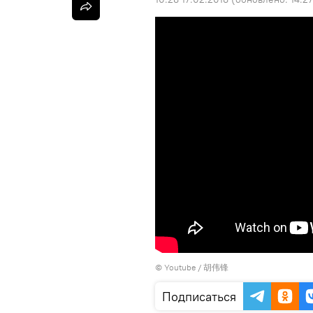
©
Youtube / 胡伟锋
Подписаться