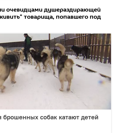
али очевидцами душераздирающей
оживить" товарища, попавшего под
я брошенных собак катают детей