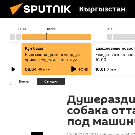
Кыргызстан
09:00
09:20
10:00
Күн башат
Ежедневные новос
лыш
Кыргызстанда мөңгүлөрдүн
Ежедневные новост
эриши тездеди — токтотуу
10:00
мүмкүн эмеспи?
эфир
09:04
10:01
46 мин
3 мин
Вчера
Сегодня
Душеразди
собака от
под машин
10:28 17.02.2018
(обновлено:
14:27