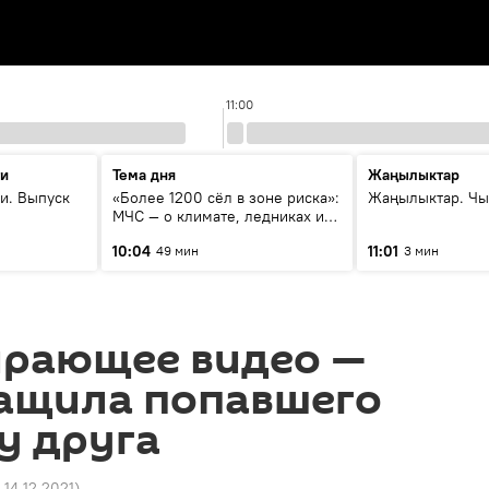
11:00
ти
Тема дня
Жаңылыктар
и. Выпуск
«Более 1200 сёл в зоне риска»:
Жаңылыктар. Чы
МЧС — о климате, ледниках и
системе оповещения
10:04
11:01
49 мин
3 мин
населения
рающее видео —
тащила попавшего
у друга
 14.12.2021
)