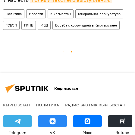
Политика
Новости
Кыргызстан
Генеральная прокуратура
ГСБЭП
ГКНБ
МВД
Борьба с коррупцией в Кыргызстане
Кыргызстан
КЫРГЫЗСТАН
ПОЛИТИКА
РАДИО SPUTNIK КЫРГЫЗСТАН
Р
Telegram
VK
Макс
Rutube