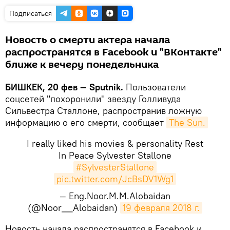
Подписаться
Новость о смерти актера начала
распространятся в Facebook и "ВКонтакте"
ближе к вечеру понедельника
БИШКЕК, 20 фев — Sputnik.
Пользователи
соцсетей "похоронили" звезду Голливуда
Сильвестра Сталлоне, распространив ложную
информацию о его смерти, сообщает
The Sun.
I really liked his movies & personality Rest
In Peace Sylvester Stallone
#SylvesterStallone
pic.twitter.com/JcBsDV1Wg1
— Eng.Noor.M.M.Alobaidan
(@Noor__Alobaidan)
19 февраля 2018 г.
​Новость начала распространятся в Facebook и