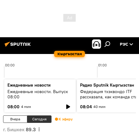
РУС
Кыргызстан
00:00
01:00
Ежедневные новости
Радио Sputnik Кыргызстан
Ежедневные новости. Выпуск
Федерация тхэквондо ITF
08:00
рассказала, как команда ста
жертвой мошенников
08:00
08:04
4 мин
40 мин
Вчера
Сегодня
К эфиру
г. Бишкек
89.3