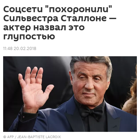
Соцсети "похоронили"
Сильвестра Сталлоне —
актер назвал это
глупостью
11:48 20.02.2018
©
AFP
/ JEAN-BAPTISTE LACROIX