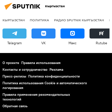
Кыргызстан
КЫРГЫЗСТАН
ПОЛИТИКА
РАДИО SPUTNIK КЫРГЫЗСТАН
Р
Telegram
VK
Макс
Rutube
О проекте
Правила использования
Контакты и сотрудничество
Реклама
Пресс-релизы
Политика конфиденциальности
Политика использования Cookie и автоматического
логирования
Правила применения рекомендательных
технологий
Обратная связь