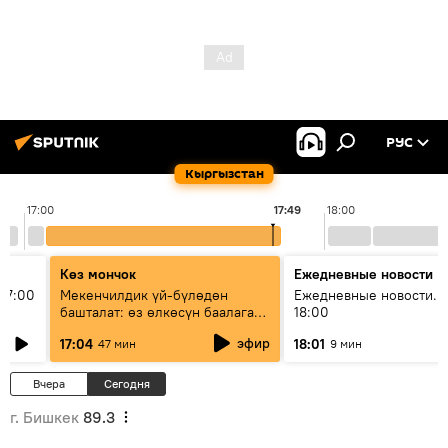
РУС
Кыргызстан
17:00
17:49
18:00
Көз мончок
Ежедневные новости
17:00
Мекенчилдик үй-бүлөдөн
Ежедневные новости. 
башталат: өз өлкөсүн баалаган
18:00
муунду кантип тарбиялоо
эфир
17:04
18:01
47 мин
9 мин
керек?
Вчера
Сегодня
г. Бишкек
89.3