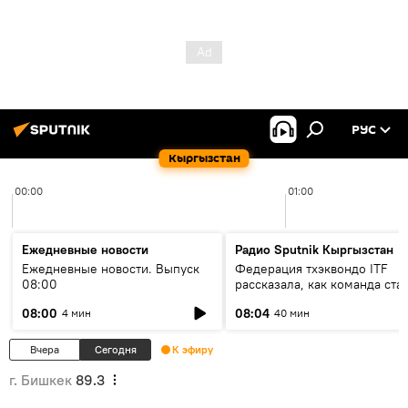
РУС
Кыргызстан
00:00
01:00
Ежедневные новости
Радио Sputnik Кыргызстан
Ежедневные новости. Выпуск
Федерация тхэквондо ITF
08:00
рассказала, как команда ста
жертвой мошенников
08:00
08:04
4 мин
40 мин
Вчера
Сегодня
К эфиру
г. Бишкек
89.3