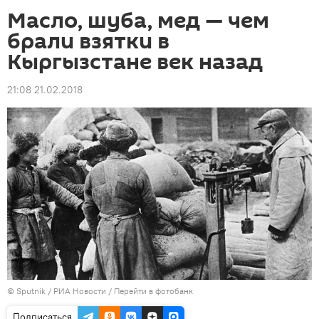
Масло, шуба, мед — чем
брали взятки в
Кыргызстане век назад
21:08 21.02.2018
©
Sputnik
/ РИА Новости
/
Перейти в фотобанк
Подписаться