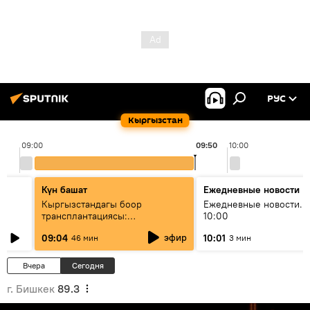
РУС
Кыргызстан
09:00
09:50
10:00
Күн башат
Ежедневные новости
Кыргызстандагы боор
Ежедневные новости. 
трансплантациясы:
10:00
жетишкендиктер жана өнүгүү
эфир
09:04
10:01
46 мин
3 мин
келечеги
Вчера
Сегодня
г. Бишкек
89.3