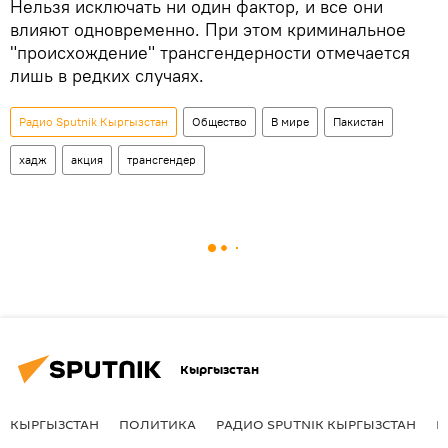
Нельзя исключать ни один фактор, и все они
влияют одновременно. При этом криминальное
"происхождение" трансгендерности отмечается
лишь в редких случаях.
Радио Sputnik Кыргызстан
Общество
В мире
Пакистан
хадж
акция
трансгендер
Кыргызстан
КЫРГЫЗСТАН
ПОЛИТИКА
РАДИО SPUTNIK КЫРГЫЗСТАН
Р