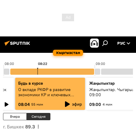
РУС
Кыргызстан
08:00
08:22
09:00
Будь в курсе
Жаңылыктар
уск
О вкладе РКФР в развитие
Жаңылыктар. Чыгары
экономики КР и ключевых
09:00
секторах до 2030 года
эфир
08:04
09:00
55 мин
4 мин
Вчера
Сегодня
г. Бишкек
89.3