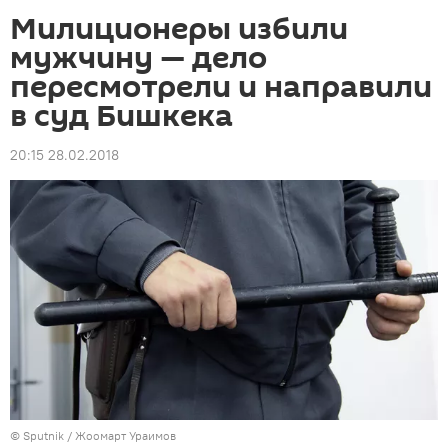
Милиционеры избили
мужчину — дело
пересмотрели и направили
в суд Бишкека
20:15 28.02.2018
©
Sputnik
/ Жоомарт Ураимов