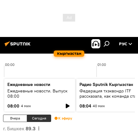
РУС
Кыргызстан
00:00
01:00
Ежедневные новости
Радио Sputnik Кыргызстан
Ежедневные новости. Выпуск
Федерация тхэквондо ITF
08:00
рассказала, как команда ста
жертвой мошенников
08:00
08:04
4 мин
40 мин
Вчера
Сегодня
К эфиру
г. Бишкек
89.3