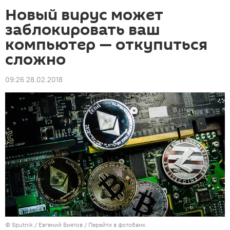
Новый вирус может
заблокировать ваш
компьютер — откупиться
сложно
09:26 28.02.2018
©
Sputnik
/ Евгений Биятов
/
Перейти в фотобанк