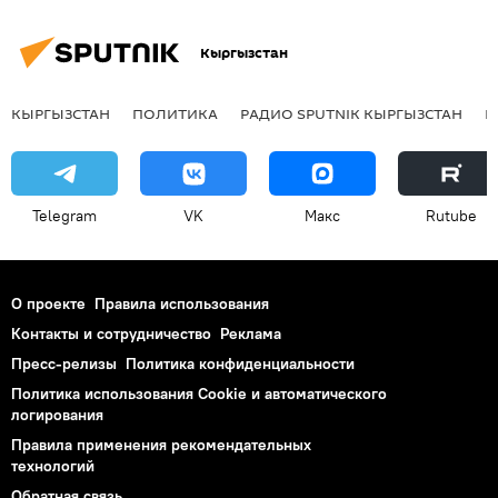
Кыргызстан
КЫРГЫЗСТАН
ПОЛИТИКА
РАДИО SPUTNIK КЫРГЫЗСТАН
Р
Telegram
VK
Макс
Rutube
О проекте
Правила использования
Контакты и сотрудничество
Реклама
Пресс-релизы
Политика конфиденциальности
Политика использования Cookie и автоматического
логирования
Правила применения рекомендательных
технологий
Обратная связь