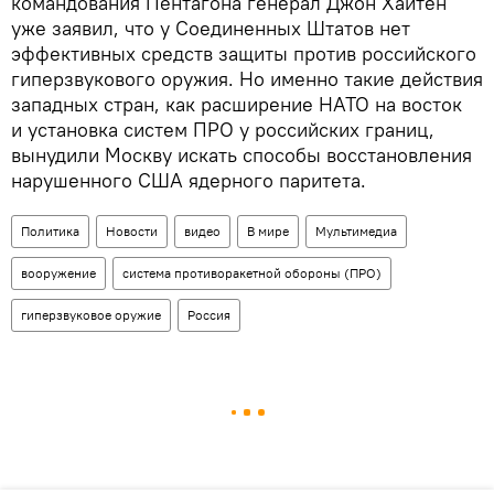
командования Пентагона генерал Джон Хайтен
уже заявил, что у Соединенных Штатов нет
эффективных средств защиты против российского
гиперзвукового оружия. Но именно такие действия
западных стран, как расширение НАТО на восток
и установка систем ПРО у российских границ,
вынудили Москву искать способы восстановления
нарушенного США ядерного паритета.
Политика
Новости
видео
В мире
Мультимедиа
вооружение
система противоракетной обороны (ПРО)
гиперзвуковое оружие
Россия