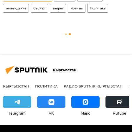
телевидение
Сериал
запрет
мотивы
Политика
Кыргызстан
КЫРГЫЗСТАН
ПОЛИТИКА
РАДИО SPUTNIK КЫРГЫЗСТАН
Р
Telegram
VK
Макс
Rutube