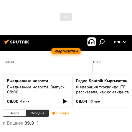
РУС
Кыргызстан
00:00
01:00
Ежедневные новости
Радио Sputnik Кыргызстан
Ежедневные новости. Выпуск
Федерация тхэквондо ITF
08:00
рассказала, как команда ста
жертвой мошенников
08:00
08:04
4 мин
40 мин
Вчера
Сегодня
К эфиру
г. Бишкек
89.3