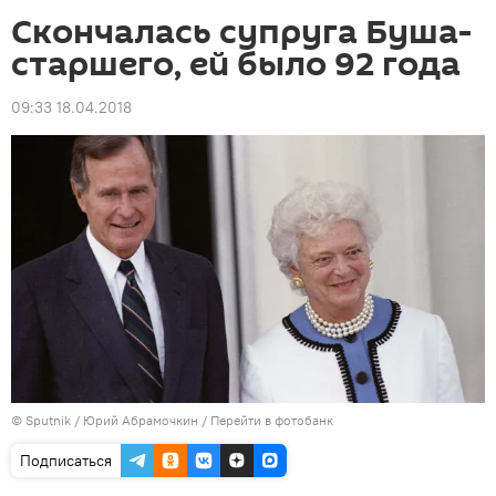
Скончалась супруга Буша-
старшего, ей было 92 года
09:33 18.04.2018
©
Sputnik
/ Юрий Абрамочкин
/
Перейти в фотобанк
Подписаться