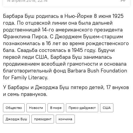
14 апреля 2018, 22:14
Барбара Буш родилась в Нью-Йорке 8 июня 1925
года. По отцовской линии она была дальней
родственницей 14-го американского президента
Франклина Пирса. С Джорджем Бушем-старшим
познакомилась в 16 лет во время рождественского
бала. Свадьба состоялась в 1945 году. Будучи
первой леди США, Барбара Буш занималась
продвижением всеобщей грамотности и основала
благотворительный фонд Barbara Bush Foundation
for Family Literacy.
У Барбары и Джорджа Буш пятеро детей, 17 внуков
и семь правнуков.
Общество
Новости
В мире
Пресс-дайджест
США
Джордж Буш
президент
кончина