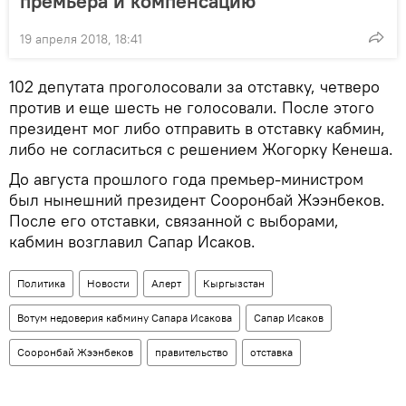
премьера и компенсацию
19 апреля 2018, 18:41
102 депутата проголосовали за отставку, четверо
против и еще шесть не голосовали. После этого
президент мог либо отправить в отставку кабмин,
либо не согласиться с решением Жогорку Кенеша.
До августа прошлого года премьер-министром
был нынешний президент Сооронбай Жээнбеков.
После его отставки, связанной с выборами,
кабмин возглавил Сапар Исаков.
Политика
Новости
Aлерт
Кыргызстан
Вотум недоверия кабмину Сапара Исакова
Сапар Исаков
Сооронбай Жээнбеков
правительство
отставка