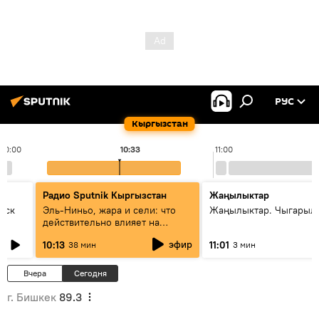
РУС
Кыргызстан
10:00
10:33
11:00
Радио Sputnik Кыргызстан
Жаңылыктар
уск
Эль-Ниньо, жара и сели: что
Жаңылыктар. Чыгарылы
действительно влияет на
погоду в Кыргызстане
эфир
10:13
11:01
38 мин
3 мин
Вчера
Сегодня
г. Бишкек
89.3