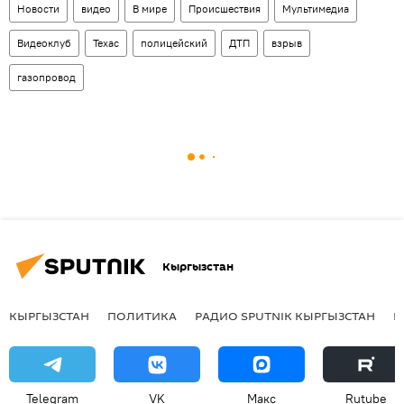
Новости
видео
В мире
Происшествия
Мультимедиа
Видеоклуб
Техас
полицейский
ДТП
взрыв
газопровод
Кыргызстан
КЫРГЫЗСТАН
ПОЛИТИКА
РАДИО SPUTNIK КЫРГЫЗСТАН
Р
Telegram
VK
Макс
Rutube