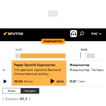
РУС
Кыргызстан
10:00
10:55
Радио Sputnik Кыргызстан
Жаңылыктар
уск
Что двигало героями Великой
Жаңылыктар. Чыгарылы
Отечественной войны:
вспоминая Чолпонбая
эфир
10:04
11:01
39 мин
7 мин
Тулебердиева
Вчера
Сегодня
г. Бишкек
89.3