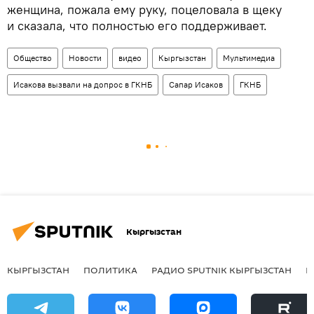
женщина, пожала ему руку, поцеловала в щеку
и сказала, что полностью его поддерживает.
Общество
Новости
видео
Кыргызстан
Мультимедиа
Исакова вызвали на допрос в ГКНБ
Сапар Исаков
ГКНБ
Кыргызстан
КЫРГЫЗСТАН
ПОЛИТИКА
РАДИО SPUTNIK КЫРГЫЗСТАН
Р