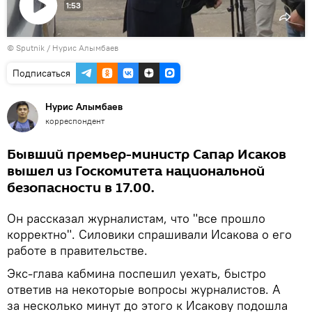
1:53
Воспроизвести
©
Sputnik
видео
/ Нурис Алымбаев
Подписаться
Нурис Алымбаев
корреспондент
Бывший премьер-министр Сапар Исаков
вышел из Госкомитета национальной
безопасности в 17.00.
Он рассказал журналистам, что "все прошло
корректно". Силовики спрашивали Исакова о его
работе в правительстве.
Экс-глава кабмина поспешил уехать, быстро
ответив на некоторые вопросы журналистов. А
за несколько минут до этого к Исакову подошла