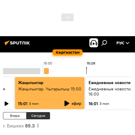
РУС
Кыргызстан
15:00
15:28
Жаңылыктар
Ежедневные новости
кая
Жаңылыктар. Чыгарылыш 15:00
Ежедневные новости. 
16:00
эфир
15:01
16:01
3 мин
3 мин
Вчера
Сегодня
г. Бишкек
89.3