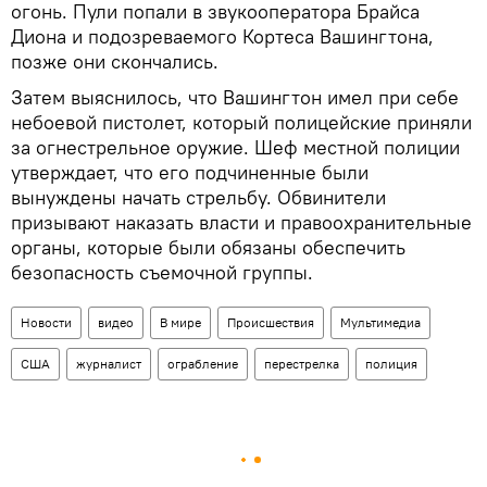
огонь. Пули попали в звукооператора Брайса
Диона и подозреваемого Кортеса Вашингтона,
позже они скончались.
Затем выяснилось, что Вашингтон имел при себе
небоевой пистолет, который полицейские приняли
за огнестрельное оружие. Шеф местной полиции
утверждает, что его подчиненные были
вынуждены начать стрельбу. Обвинители
призывают наказать власти и правоохранительные
органы, которые были обязаны обеспечить
безопасность съемочной группы.
Новости
видео
В мире
Происшествия
Мультимедиа
США
журналист
ограбление
перестрелка
полиция