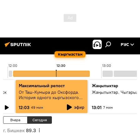
РУС
Кыргызстан
12:00
12:30
13:00
Максимальный репост
Жаңылыктар
уск
От Таш-Кумыра до Оксфорда.
Жаңылыктар. Чыгарыл
История одного кыргызского
динозавра
эфир
12:03
13:01
49 мин
7 мин
Вчера
Сегодня
г. Бишкек
89.3