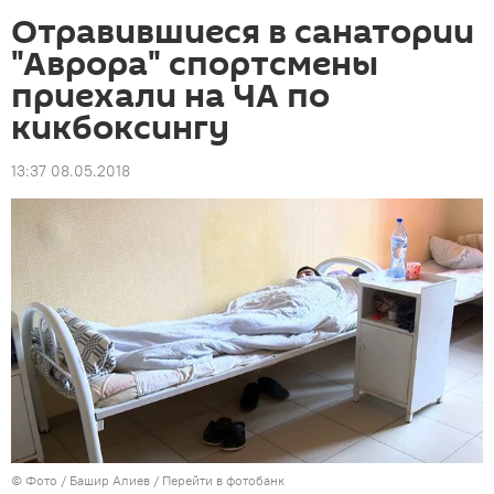
Отравившиеся в санатории
"Аврора" спортсмены
приехали на ЧА по
кикбоксингу
13:37 08.05.2018
© Фото / Башир Алиев
/
Перейти в фотобанк