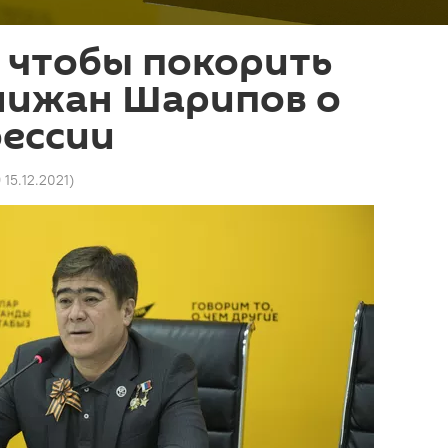
 чтобы покорить
алижан Шарипов о
фессии
 15.12.2021
)