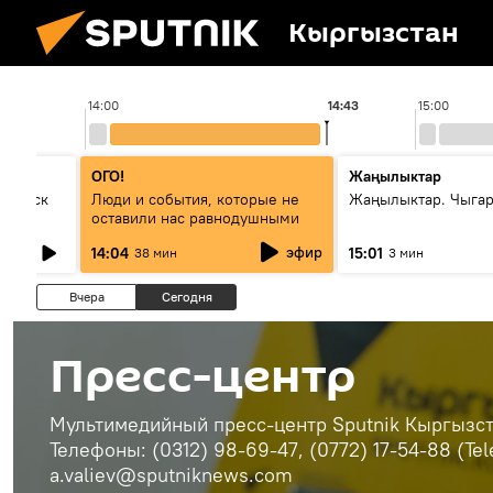
Кыргызстан
14:00
14:43
15:00
ОГО!
Жаңылыктар
Выпуск
Люди и события, которые не
Жаңылыктар. Чыга
оставили нас равнодушными
эфир
14:04
15:01
38 мин
3 мин
Вчера
Сегодня
Пресс-центр
Мультимедийный пресс-центр Sputnik Кыргызста
Телефоны: (0312) 98-69-47, (0772) 17-54-88 (Te
a.valiev@sputniknews.com