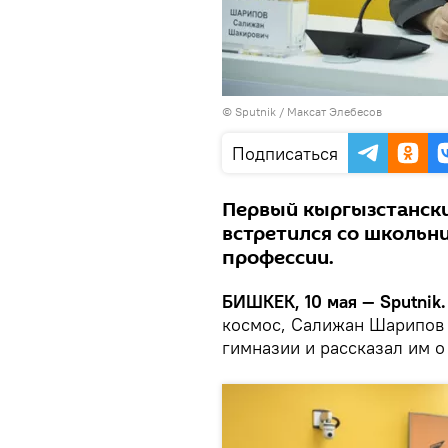
©
Sputnik
/ Максат Элебесов
Подписаться
Первый кыргызстанск
встретился со школьни
профессии.
БИШКЕК, 10 мая — Sputnik.
космос, Салижан Шарипов 
гимназии и рассказал им о