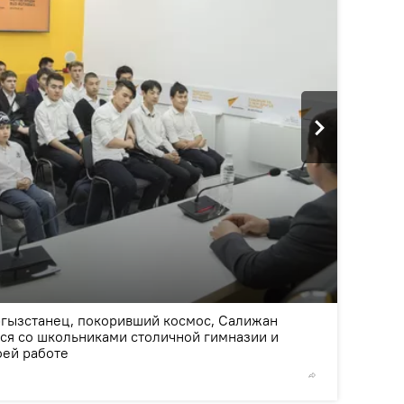
2
/3
гызстанец, покоривший космос, Салижан
ся со школьниками столичной гимназии и
оей работе
©
Sputnik