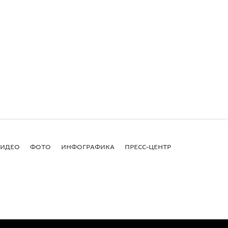
ВИДЕО
ФОТО
ИНФОГРАФИКА
ПРЕСС-ЦЕНТР