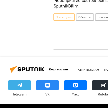
Мероприятие состоялось в
SputnikBilim.
Пресс-центр
Общество
Новост
Кыргызстан
КЫРГЫЗСТАН
П
Telegram
VK
Макс
Rutub