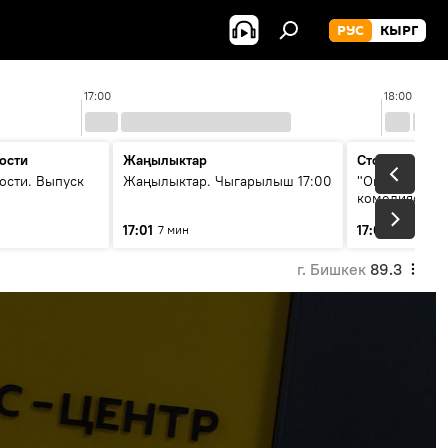
РУС
КЫРГ
17:00
18:00
ости
Жаңылыктар
Стоп кадр
ости. Выпуск
Жаңылыктар. Чыгарылыш 17:00
"Окен ава" —
комедиясы
17:01
17:08
7 мин
34 мин
г. Бишкек
89.3