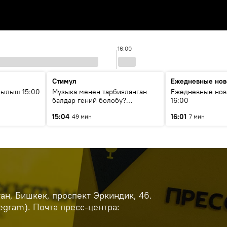
16:00
Стимул
Ежедневные нов
рылыш 15:00
Музыка менен тарбияланган
Ежедневные нов
балдар гений болобу?
16:00
Кыргыздын жашоосунда
15:04
16:01
49 мин
7 мин
музыканын орду
н, Бишкек, проспект Эркиндик, 46.
legram). Почта пресс-центра: