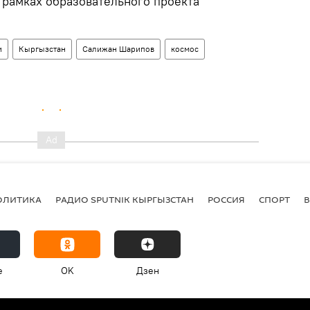
 рамках образовательного проекта
и
Кыргызстан
Салижан Шарипов
космос
ОЛИТИКА
РАДИО SPUTNIK КЫРГЫЗСТАН
РОССИЯ
СПОРТ
e
OK
Дзен