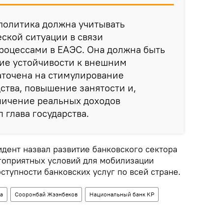
политика должна учитывать
ской ситуации в связи
роцессами в ЕАЭС. Она должна быть
ние устойчивости к внешним
аточена на стимулирование
ства, повышение занятости и,
еличение реальных доходов
 глава государства.
идент назвал развитие банковского сектора
агоприятных условий для мобилизации
ступности банковских услуг по всей стране.
а
Сооронбай Жээнбеков
Национальный банк КР