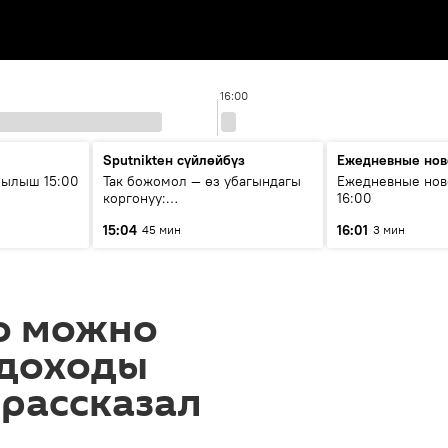
16:00
Sputnikteн сүйлөйбүз
Ежедневные нов
рылыш 15:00
Так божомол — өз убагындагы
Ежедневные нов
коргонуу:
16:00
гидрометеорологиялык кызмат
15:04
16:01
45 мин
3 мин
кантип өркүндөтүлүүдө
го можно
 доходы
 рассказал