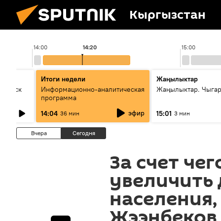
Кыргызстан
14:00
14:20
15:00
Итоги недели
Жаңылыктар
Выпуск
Информационно-аналитическая
Жаңылыктар. Чыга
программа
эфир
14:04
15:01
36 мин
3 мин
Вчера
Сегодня
За счет че
увеличить
населения,
Жээнбеков