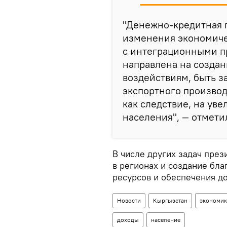
"Денежно-кредитная 
изменения экономиче
с интеграционными п
направлена на созда
воздействиям, быть з
экспортного производ
как следствие, на ув
населения", — отметил
В числе других задач през
в регионах и создание бл
ресурсов и обеспечения до
Новости
Кыргызстан
экономик
доходы
население