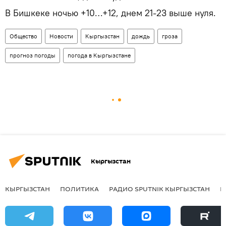
В Бишкеке ночью +10…+12, днем 21-23 выше нуля.
Общество
Новости
Кыргызстан
дождь
гроза
прогноз погоды
погода в Кыргызстане
Кыргызстан
КЫРГЫЗСТАН
ПОЛИТИКА
РАДИО SPUTNIK КЫРГЫЗСТАН
Р