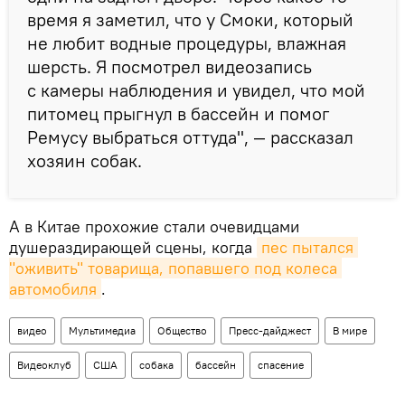
время я заметил, что у Смоки, который
не любит водные процедуры, влажная
шерсть. Я посмотрел видеозапись
с камеры наблюдения и увидел, что мой
питомец прыгнул в бассейн и помог
Ремусу выбраться оттуда", — рассказал
хозяин собак.
А в Китае прохожие стали очевидцами
душераздирающей сцены, когда
пес пытался 
"оживить" товарища, попавшего под колеса 
автомобиля
.
видео
Мультимедиа
Общество
Пресс-дайджест
В мире
Видеоклуб
США
собака
бассейн
спасение