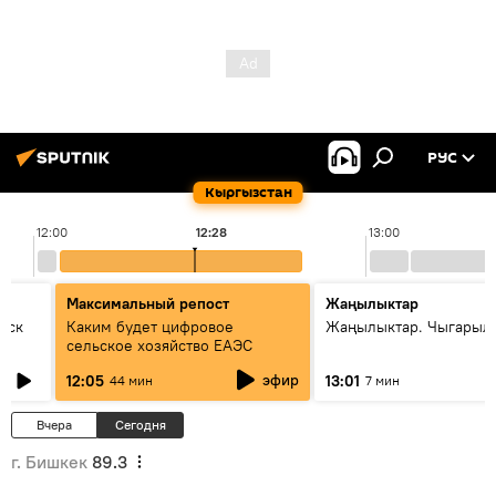
РУС
Кыргызстан
12:00
12:28
13:00
Максимальный репост
Жаңылыктар
уск
Каким будет цифровое
Жаңылыктар. Чыгарыл
сельское хозяйство ЕАЭС
эфир
12:05
13:01
44 мин
7 мин
Вчера
Сегодня
г. Бишкек
89.3