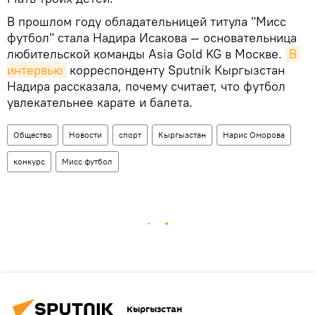
В прошлом году обладательницей титула "Мисс
футбол" стала Надира Исакова — основательница
любительской команды Asia Gold KG в Москве.
В 
интервью
корреспонденту Sputnik Кыргызстан
Надира рассказала, почему считает, что футбол
увлекательнее карате и балета.
Общество
Новости
спорт
Кыргызстан
Нарис Оморова
конкурс
Мисс футбол
Кыргызстан