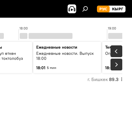
РУС
КЫРГ
18:00
19:00
ы
Ежедневные новости
Тема дня
уп өткөн
Ежедневные новости. Выпуск
On air
 токтолобуз
18:00
18:01
18:07
5 мин
30 мин
г. Бишкек
89.3