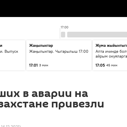
17:00
ти
Жаңылыктар
Жума жыйынтыг
и. Выпуск
Жаңылыктар. Чыгарылыш 17:00
Апта ичинде бол
айрым окуяларга
17:01
17:05
3 мин
45 мин
их в аварии на
азахстане привезли
 14.12.2021
)