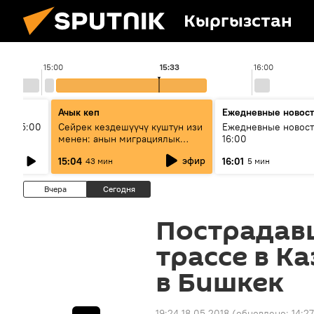
Кыргызстан
15:00
15:33
16:00
Ачык кеп
Ежедневные новос
ыш 15:00
Сейрек кездешүүчү куштун изи
Ежедневные новост
менен: анын миграциялык
16:00
жолу эмнеден кабар берет?
эфир
15:04
16:01
43 мин
5 мин
Вчера
Сегодня
Пострадавш
трассе в К
в Бишкек
19:24 18.05.2018
(обновлено:
14:27