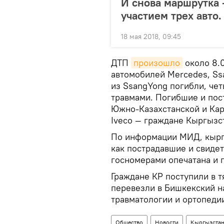
И снова маршрутка
участием трех авто.
18 мая 2018, 09:45
ДТП
произошло
около 8.0
автомобилей Mercedes, Ssa
из SsangYong погибли, че
травмами. Погибшие и по
Южно-Казахстанской и Кар
Iveco — граждане Кыргызс
По информации МИД, кырг
как пострадавшие и свиде
госномерами опечатана и 
Граждане КР поступили в т
перевезли в Бишкекский н
травматологии и ортопеди
Общество
Новости
Кыргызста