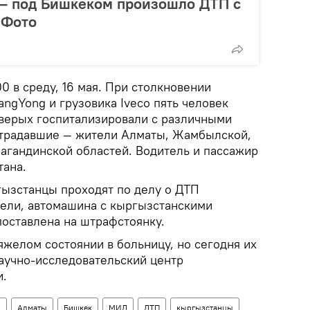
 — под Бишкеком произошло ДТП с
 Фото
0 в среду, 16 мая. При столкновении
ngYong и грузовика Iveco пять человек
тверых госпитализировали с различными
страдавшие — жители Алматы, Жамбылской,
агандинской областей. Водитель и пассажир
тана.
ызстанцы проходят по делу о ДТП
тели, автомашина с кыргызстанскими
поставлена на штрафстоянку.
яжелом состоянии в больницу, но сегодня их
аучно-исследовательский центр
и.
н
Алматы
Бишкек
МИД
ДТП
кыргызстанцы