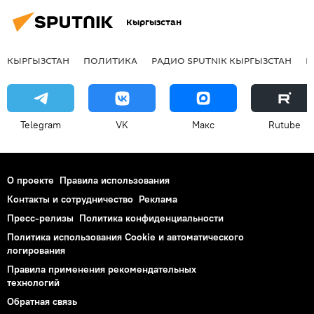
Кыргызстан
КЫРГЫЗСТАН
ПОЛИТИКА
РАДИО SPUTNIK КЫРГЫЗСТАН
Р
Telegram
VK
Макс
Rutube
О проекте
Правила использования
Контакты и сотрудничество
Реклама
Пресс-релизы
Политика конфиденциальности
Политика использования Cookie и автоматического
логирования
Правила применения рекомендательных
технологий
Обратная связь