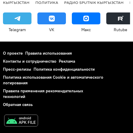
КЫРГЫЗСТАН
ПОЛИТИКА
РАДИО SPUTNIK КЫРГЫЗСТАН
Р
Telegram
VK
Макс
Rutube
О проекте
Правила использования
Контакты и сотрудничество
Реклама
Пресс-релизы
Политика конфиденциальности
Политика использования Cookie и автоматического
логирования
Правила применения рекомендательных
технологий
Обратная связь