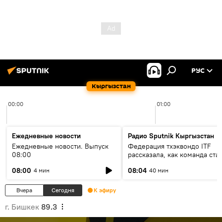
РУС
Кыргызстан
00:00
01:00
Ежедневные новости
Радио Sputnik Кыргызстан
Ежедневные новости. Выпуск
Федерация тхэквондо ITF
08:00
рассказала, как команда ста
жертвой мошенников
08:00
08:04
4 мин
40 мин
Вчера
Сегодня
К эфиру
г. Бишкек
89.3