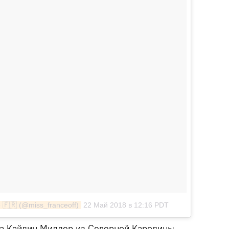
 🇫🇷 (@miss_franceoff)
22 Май 2018 в 12:16 PDT
ла Кайлин Миллер из Северной Каролины,