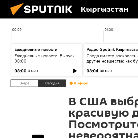
Кыргызстан
00:00
01:00
Ежедневные новости
Радио Sputnik Кыргызста
Ежедневные новости. Выпуск
Среда вместо воскресень
08:00
другие новшества: как бу
проходить выборы в КР?
08:00
08:04
4 мин
38 мин
Вчера
Сегодня
К эфиру
В США выб
красивую 
Посмотрите
невероятн