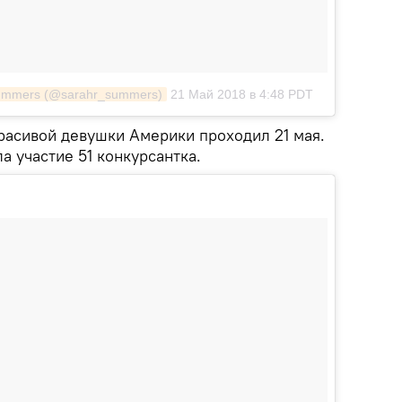
Summers (@sarahr_summers)
21 Май 2018 в 4:48 PDT
красивой девушки Америки проходил 21 мая.
а участие 51 конкурсантка.