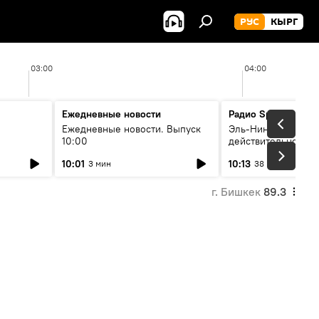
РУС
КЫРГ
03:00
04:00
Ежедневные новости
Радио Sputnik Кыр
Ежедневные новости. Выпуск
Эль-Ниньо, жара и 
10:00
действительно вли
 өнүгүү
погоду в Кыргызст
10:01
10:13
3 мин
38 мин
г. Бишкек
89.3