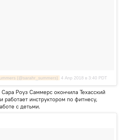
Summers (@sarahr_summers)
4 Апр 2018 в 3:40 PDT
 Сара Роуз Саммерс окончила Техасский
и работает инструктором по фитнесу,
аботе с детьми.