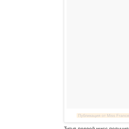
Публикация от Miss France
Титул первой мисс получи