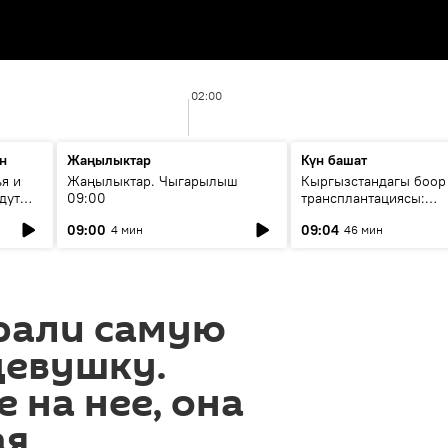
02:00
н
Жаңылыктар
Күн башат
я и
Жаңылыктар. Чыгарылыш
Кыргызстандагы боор
дут
09:00
трансплантациясы:
жетишкендиктер жана
09:00
09:04
4 мин
46 мин
келечеги
рали самую
девушку.
 на нее, она
ая