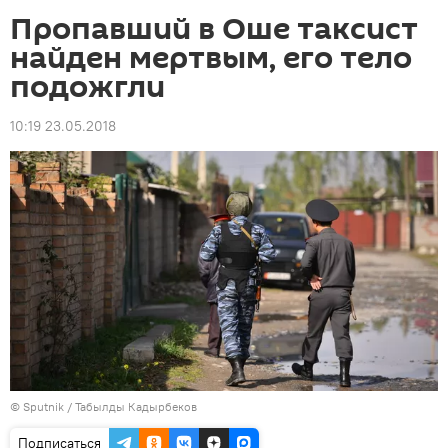
Пропавший в Оше таксист
найден мертвым, его тело
подожгли
10:19 23.05.2018
©
Sputnik / Табылды Кадырбеков
Подписаться