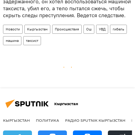
задержанного, он хотел воспользоваться машиной
таксиста, убил его, а тело пытался сжечь, чтобы
скрыть следы преступления. Ведется следствие.
Новости
Кыргызстан
Происшествия
Ош
УВД
гибель
машина
таксист
Кыргызстан
КЫРГЫЗСТАН
ПОЛИТИКА
РАДИО SPUTNIK КЫРГЫЗСТАН
Р