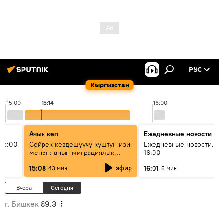
РУС
Кыргызстан
15:00
15:14
16:00
Ачык кеп
Ежедневные новости
15:00
Сейрек кездешүүчү куштун изи
Ежедневные новости. 
менен: анын миграциялык
16:00
жолу эмнеден кабар берет?
эфир
15:08
16:01
43 мин
5 мин
Вчера
Сегодня
г. Бишкек
89.3