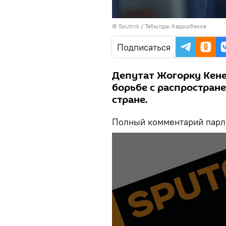
©
Sputnik / Табылды Кадырбеков
Подписаться
Депутат Жогорку Кене
борьбе с распростран
стране.
Полный комментарий парла