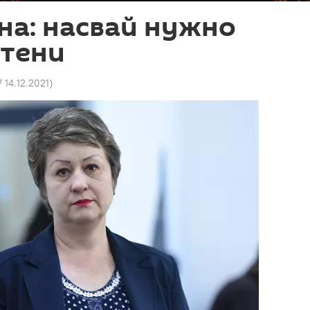
на: насвай нужно
 тени
7 14.12.2021
)