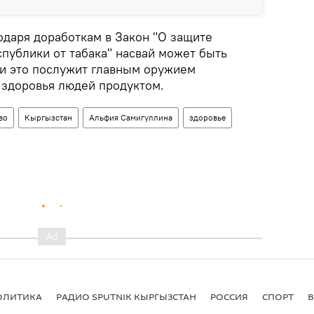
одаря доработкам в Закон "О защите
публики от табака" насвай может быть
 и это послужит главным оружием
 здоровья людей продуктом.
во
Кыргызстан
Альфия Самигуллина
здоровье
ОЛИТИКА
РАДИО SPUTNIK КЫРГЫЗСТАН
РОССИЯ
СПОРТ