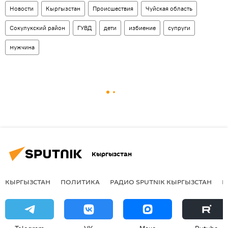
Новости
Кыргызстан
Происшествия
Чуйская область
Сокулукский район
ГУВД
дети
избиение
супруги
мужчина
Кыргызстан
КЫРГЫЗСТАН
ПОЛИТИКА
РАДИО SPUTNIK КЫРГЫЗСТАН
Р