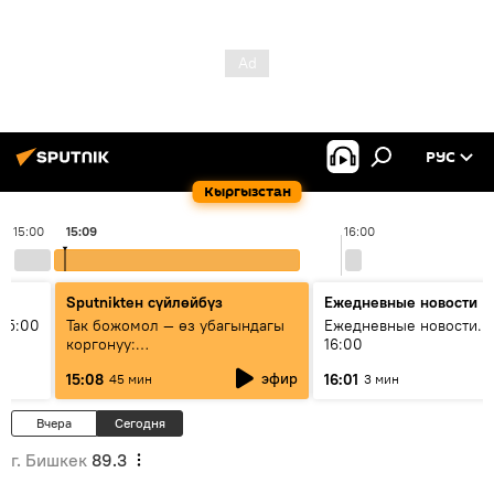
РУС
Кыргызстан
15:00
15:09
16:00
Sputnikteн сүйлөйбүз
Ежедневные новости
15:00
Так божомол — өз убагындагы
Ежедневные новости. 
коргонуу:
16:00
гидрометеорологиялык кызмат
эфир
15:08
16:01
45 мин
3 мин
кантип өркүндөтүлүүдө
Вчера
Сегодня
г. Бишкек
89.3