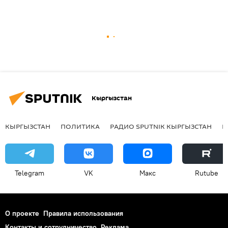
Кыргызстан
КЫРГЫЗСТАН
ПОЛИТИКА
РАДИО SPUTNIK КЫРГЫЗСТАН
Р
Telegram
VK
Макс
Rutube
О проекте
Правила использования
Контакты и сотрудничество
Реклама