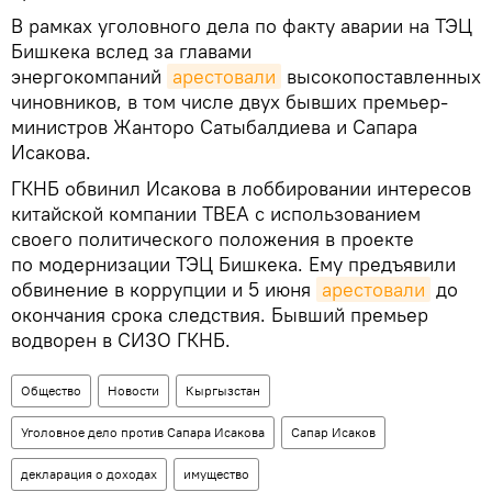
В рамках уголовного дела по факту аварии на ТЭЦ
Бишкека вслед за главами
энергокомпаний
арестовали
высокопоставленных
чиновников, в том числе двух бывших премьер-
министров Жанторо Сатыбалдиева и Сапара
Исакова.
ГКНБ обвинил Исакова в лоббировании интересов
китайской компании TBEA с использованием
своего политического положения в проекте
по модернизации ТЭЦ Бишкека. Ему предъявили
обвинение в коррупции и 5 июня
арестовали
до
окончания срока следствия. Бывший премьер
водворен в СИЗО ГКНБ.
Общество
Новости
Кыргызстан
Уголовное дело против Сапара Исакова
Сапар Исаков
декларация о доходах
имущество