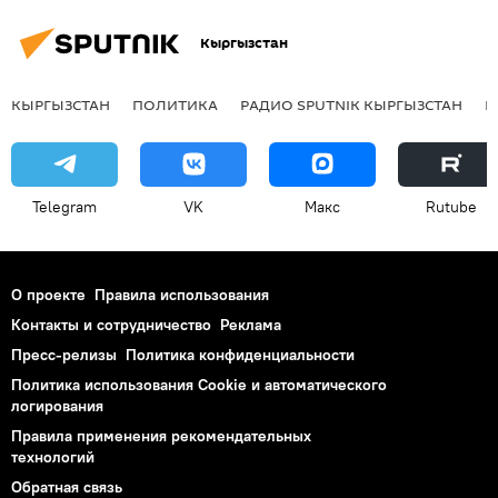
Кыргызстан
КЫРГЫЗСТАН
ПОЛИТИКА
РАДИО SPUTNIK КЫРГЫЗСТАН
Р
Telegram
VK
Макс
Rutube
О проекте
Правила использования
Контакты и сотрудничество
Реклама
Пресс-релизы
Политика конфиденциальности
Политика использования Cookie и автоматического
логирования
Правила применения рекомендательных
технологий
Обратная связь