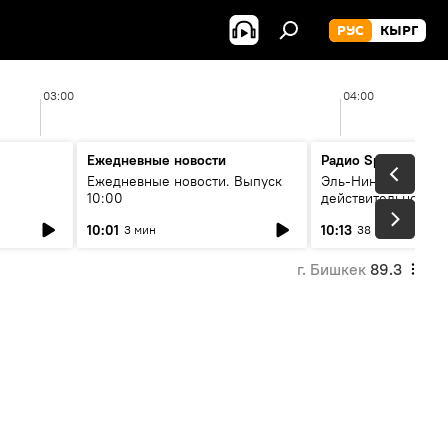
РУС
КЫРГ
03:00
04:00
Ежедневные новости
Радио Sputnik Кыр
Ежедневные новости. Выпуск
Эль-Ниньо, жара и 
10:00
действительно вли
 өнүгүү
погоду в Кыргызст
10:01
10:13
3 мин
38 мин
г. Бишкек
89.3