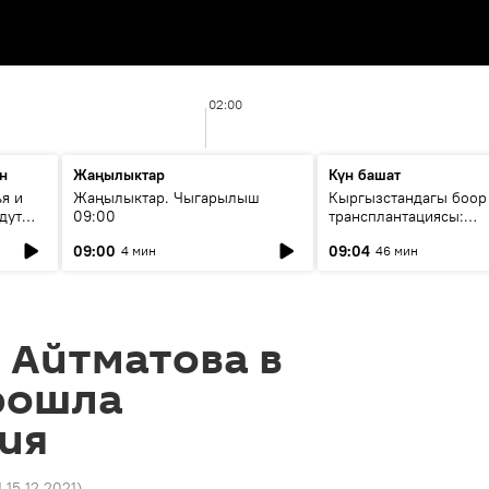
02:00
н
Жаңылыктар
Күн башат
я и
Жаңылыктар. Чыгарылыш
Кыргызстандагы боор
дут
09:00
трансплантациясы:
жетишкендиктер жана
09:00
09:04
4 мин
46 мин
келечеги
 Айтматова в
рошла
ия
1 15.12.2021
)