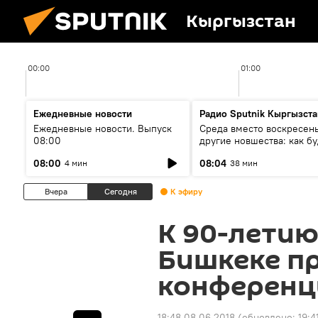
Кыргызстан
00:00
01:00
Ежедневные новости
Радио Sputnik Кыргызста
Ежедневные новости. Выпуск
Среда вместо воскресень
08:00
другие новшества: как бу
проходить выборы в КР?
08:00
08:04
4 мин
38 мин
Вчера
Сегодня
К эфиру
К 90-летию
Бишкеке п
конференц
18:48 08.06.2018
(обновлено:
19:4