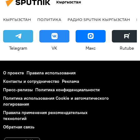
Кыргызстан
КЫРГЫЗСТАН
ПОЛИТИКА
РАДИО SPUTNIK КЫРГЫЗСТАН
Р
Telegram
VK
Макс
Rutube
О проекте
Правила использования
Контакты и сотрудничество
Реклама
Пресс-релизы
Политика конфиденциальности
Политика использования Cookie и автоматического
логирования
Правила применения рекомендательных
технологий
Обратная связь