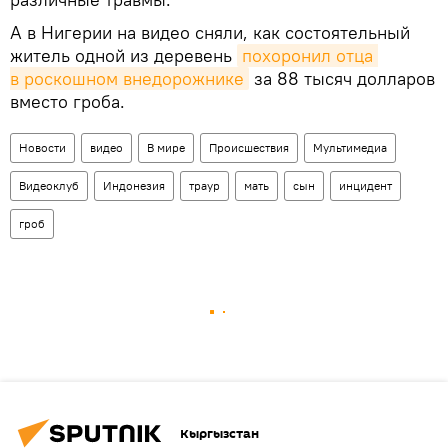
А в Нигерии на видео сняли, как состоятельный
житель одной из деревень
похоронил отца 
в роскошном внедорожнике
за 88 тысяч долларов
вместо гроба.
Новости
видео
В мире
Происшествия
Мультимедиа
Видеоклуб
Индонезия
траур
мать
сын
инцидент
гроб
Кыргызстан