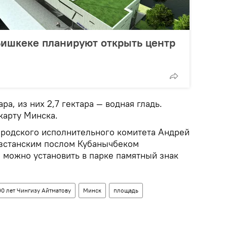
Бишкеке планируют открыть центр
ы
ра, из них 2,7 гектара — водная гладь.
карту Минска.
родского исполнительного комитета Андрей
ызстанским послом Кубанычбеком
 можно установить в парке памятный знак
90 лет Чингизу Айтматову
Минск
площадь