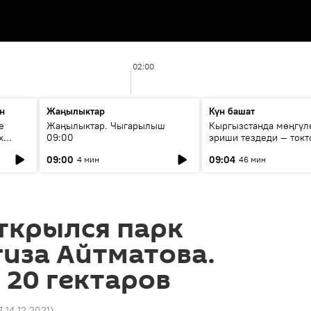
02:00
н
Жаңылыктар
Күн башат
е
Жаңылыктар. Чыгарылыш
Кыргызстанда мөңгүл
х
09:00
эриши тездеди — токт
мүмкүн эмеспи?
09:00
09:04
4 мин
46 мин
ткрылся парк
иза Айтматова.
20 гектаров
7 14.12.2021
)