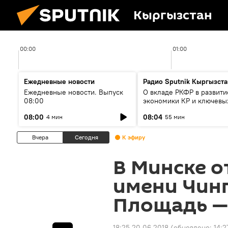
Кыргызстан
00:00
01:00
Ежедневные новости
Радио Sputnik Кыргызста
Ежедневные новости. Выпуск
О вкладе РКФР в развити
08:00
экономики КР и ключевы
секторах до 2030 года
08:00
08:04
4 мин
55 мин
Вчера
Сегодня
К эфиру
В Минске о
имени Чинг
Площадь — 
18:25 20.06.2018
(обновлено:
14:2