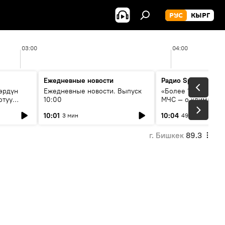
РУС
КЫРГ
03:00
04:00
Ежедневные новости
Радио Sputnik Кыр
өрдүн
Ежедневные новости. Выпуск
«Более 1200 сёл в 
отуу
10:00
МЧС — о климате, 
системе оповещен
10:01
10:04
3 мин
49 мин
населения
г. Бишкек
89.3