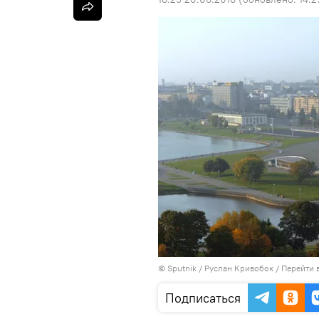
©
Sputnik
/ Руслан Кривобок
/
Перейти 
Подписаться