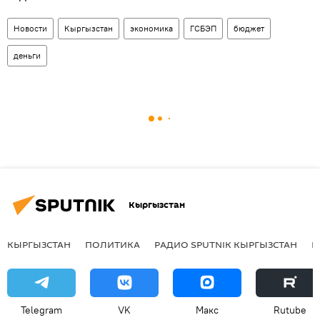
Новости
Кыргызстан
экономика
ГСБЭП
бюджет
деньги
Кыргызстан
КЫРГЫЗСТАН
ПОЛИТИКА
РАДИО SPUTNIK КЫРГЫЗСТАН
Р
Telegram
VK
Макс
Rutube