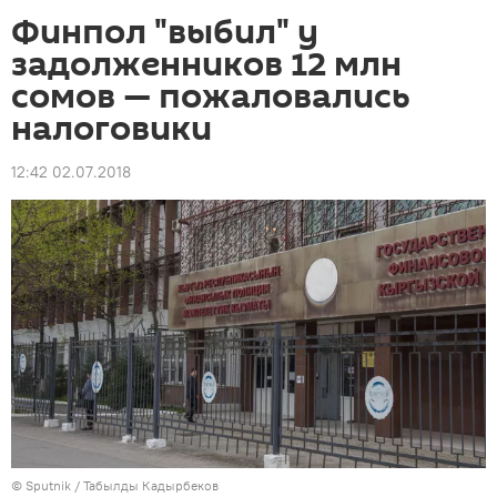
Финпол "выбил" у
задолженников 12 млн
сомов — пожаловались
налоговики
12:42 02.07.2018
©
Sputnik / Табылды Кадырбеков