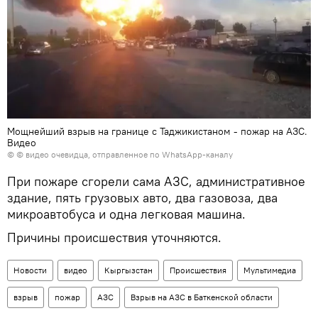
Мощнейший взрыв на границе с Таджикистаном - пожар на АЗС.
Видео
© © видео очевидца, отправленное по WhatsApp-каналу
При пожаре сгорели сама АЗС, административное
здание, пять грузовых авто, два газовоза, два
микроавтобуса и одна легковая машина.
Причины происшествия уточняются.
Новости
видео
Кыргызстан
Происшествия
Мультимедиа
взрыв
пожар
АЗС
Взрыв на АЗС в Баткенской области