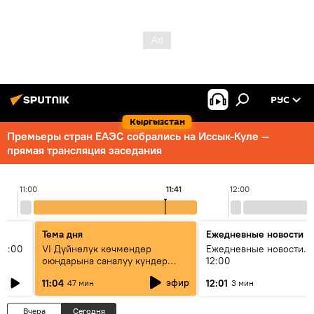
РУС
Кыргызстан
Премьеры стран ЕАЭС собрались на Иссык-Куле —
прямая трансляция заседания
11:00
11:41
12:00
Тема дня
Ежедневные новости
11:00
VI Дүйнөлүк көчмөндөр
Ежедневные новости. 
оюндарына саналуу күндөр
12:00
калды: даярдык иштери кайсы
эфир
11:04
12:01
47 мин
3 мин
этапка жетти?
Вчера
Сегодня