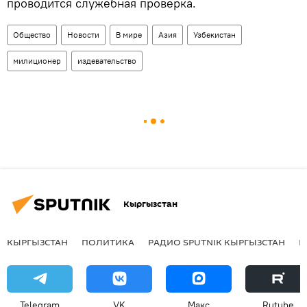
проводится служебная проверка.
Общество
Новости
В мире
Азия
Узбекистан
милиционер
издевательство
Кыргызстан
КЫРГЫЗСТАН
ПОЛИТИКА
РАДИО SPUTNIK КЫРГЫЗСТАН
Р
Telegram
VK
Макс
Rutube