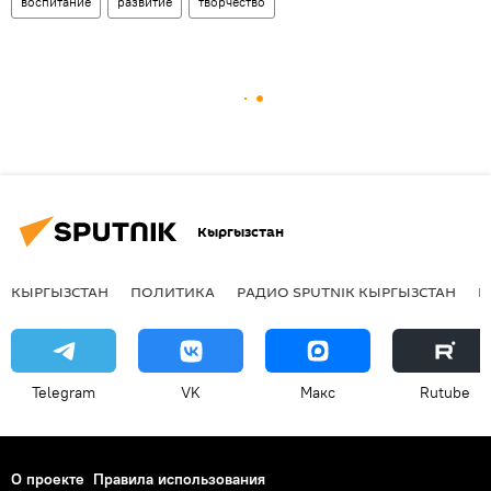
воспитание
развитие
творчество
Кыргызстан
КЫРГЫЗСТАН
ПОЛИТИКА
РАДИО SPUTNIK КЫРГЫЗСТАН
Р
Telegram
VK
Макс
Rutube
О проекте
Правила использования