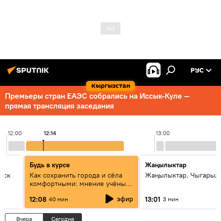
РУС
Кыргызстан
Премьеры стран ЕАЭС собрались на Иссык-Куле —
прямая трансляция заседания
12:00
12:14
13:00
Будь в курсе
Жаңылыктар
уск
Как сохранить города и сёла
Жаңылыктар. Чыгарыл
комфортными: мнение учёных
Евразии
эфир
12:08
13:01
40 мин
3 мин
Вчера
Сегодня