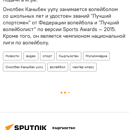
Онолбек Каныбек уулу занимается волейболом
со школьных лет и удостоен званий "Лучший
спортсмен" от Федерации волейбола и "Лучший
волейболист" по версии Sports Awards — 2015.
Кроме того, он является чемпионом национальной
лиги по волейболу.
Новости
видео
спорт
Кыргызстан
Мультимедиа
Онолбек Каныбек уулу
волейбол
мастер-класс
Кыргызстан